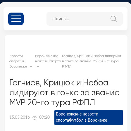
Новости
Воронежские
Гогниев, Крицюк и Нобоа лидируют
спорта в
новости спорта
в гонке за звание MVP 20-го тура
Воронеже
РФПЛ
Гогниев, Крицюк и Нобоа
лидируют в гонке за звание
MVP 20-го тура РФПЛ
Воронежские новости
15.03.2016
09:20
спорта
Футбол в Воронеже