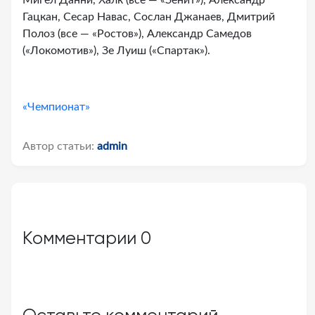
Мигел Данни, Халк (все — «Зенит»), Александр
Гацкан, Сесар Навас, Сослан Джанаев, Дмитрий
Полоз (все — «Ростов»), Александр Самедов
(«Локомотив»), Зе Луиш («Спартак»).
«Чемпионат»
Автор статьи:
admin
Комментарии
0