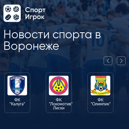
Новости спорта в
Воронеже
ФК
ФК
ФК
"Калуга"
"Локомотив"
"Олимпик"
Лиски