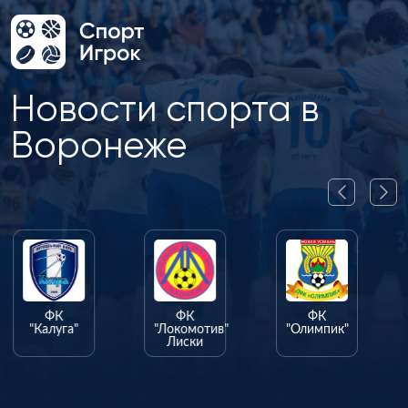
Новости спорта в
Воронеже
ФК
ФК
ФК
"Калуга"
"Локомотив"
"Олимпик"
Лиски