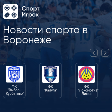
Новости спорта в
Воронеже
ФК
ФК
-
"Калуга"
"Локомотив"
во"
Лиски
ФК
"Олимпик"