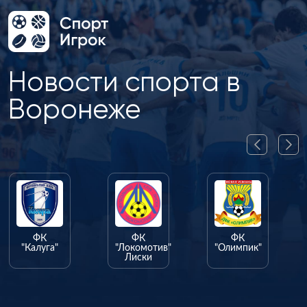
Новости спорта в
Воронеже
ФК
ФК
ФК
"Калуга"
"Локомотив"
"Олимпик"
Лиски