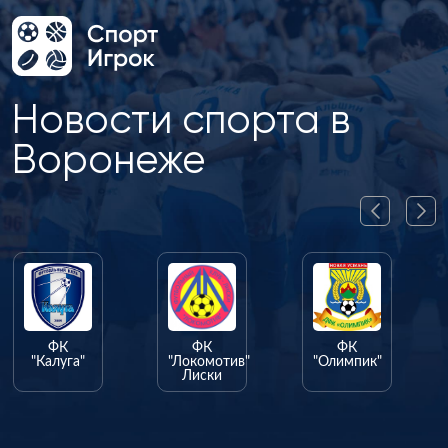
Новости спорта в
Воронеже
ФК
ФК
ФК
"Калуга"
"Локомотив"
"Олимпик"
Лиски