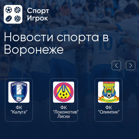
Новости спорта в
Воронеже
ФК
ФК
ФК
"Калуга"
"Локомотив"
"Олимпик"
Лиски