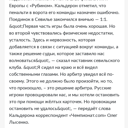
Европы с «Рубином». Кальдерон отметил, что
пенальти в ворота его команды назначен ошибочно.
Поединок в Севилье закончился вничью — 1:1.
&quot;Первая часть игры была очень хорошая. Но
во второй чувствовались физические недостатки,
усталость. Здесь и нервозность, которая
добавляется в связи с ситуацией вокруг команды, а
также решение судьи, которое заставило нас
волноваться&quot;, — сказал наставник севильского
клуба. &quot;Я сидел на краю и всё видел
собственными глазами. Но арбитр увидел всё по-
своему. Этого не должно было произойти, но то,
что произошло, – это решение арбитра. Русские
игроки провоцировали нас, и мы хотели остановить
это при помощи жёлтых карточек. Но провокации
остановить не удалось&quot;, — передаёт слова
Кальдерона корреспондент «Чемпионат.com» Олег
Лысенко.