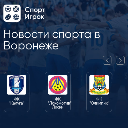
Новости спорта в
Воронеже
ФК
ФК
ФК
"Калуга"
"Локомотив"
"Олимпик"
Лиски