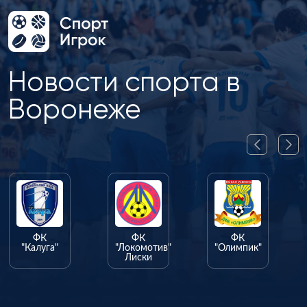
Новости спорта в
Воронеже
ФК
ФК
ФК
"Калуга"
"Локомотив"
"Олимпик"
Лиски