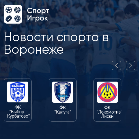
Новости спорта в
Воронеже
ФК
ФК
"Калуга"
"Локомотив"
Лиски
ФК
"Олимпик"