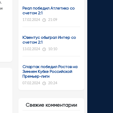
.
Реал победил Атлетико со
ии
счетом 2:1
17.02.2024
21:09
Ювентус обыграл Интер со
счетом 2:1
13.02.2024
10:10
Спартак победил Ростов на
Зимнем Кубке Российской
Премьер-лиги
07.02.2024
20:24
Свежие комментарии