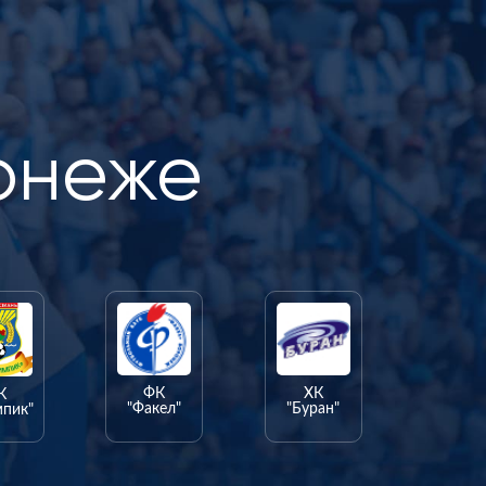
онеже
ФК
ХК
К
"Факел"
"Буран"
мпик"