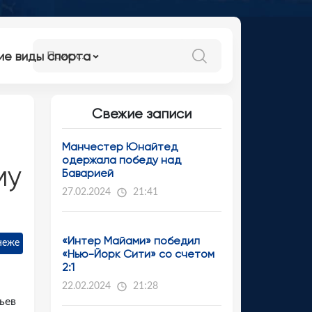
ие виды спорта
Свежие записи
Манчестер Юнайтед
одержала победу над
му
Баварией
27.02.2024
21:41
«Интер Майами» победил
неже
«Нью-Йорк Сити» со счетом
2:1
22.02.2024
21:28
ьев