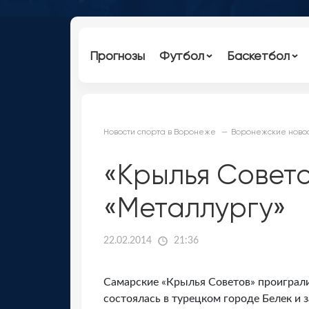
Прогнозы
Футбол
Баскетбол
Новости спорта в Воронеже
Воронежские новос
«Крылья Совет
«Металлургу»
22.02.2014
21:36
Самарские «Крылья Советов» проиграли
состоялась в турецком городе Белек и 