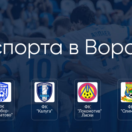
спорта в Вор
ФК
ФК
ФК
Ф
ыбор-
"Калуга"
"Локомотив"
"Оли
атово"
Лиски