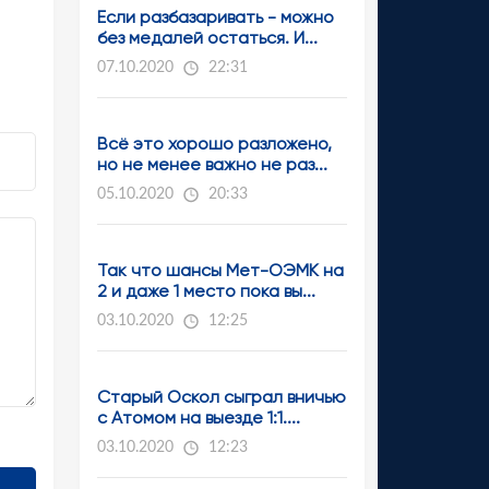
Если разбазаривать - можно
без медалей остаться. И...
07.10.2020
22:31
Всё это хорошо разложено,
но не менее важно не раз...
05.10.2020
20:33
Так что шансы Мет-ОЭМК на
2 и даже 1 место пока вы...
03.10.2020
12:25
Старый Оскол сыграл вничью
с Атомом на выезде 1:1....
03.10.2020
12:23