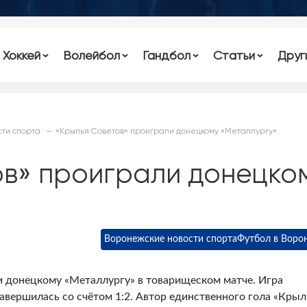
Хоккей
Волейбол
Гандбол
Статьи
Друг
ти спорта
«Крылья Советов» проиграли донецкому «Металлургу»
ов» проиграли донецко
Воронежские новости спорта
Футбол в Воро
 донецкому «Металлургу» в товарищеском матче. Игра
завершилась со счётом 1:2. Автор единственного гола «Крыл