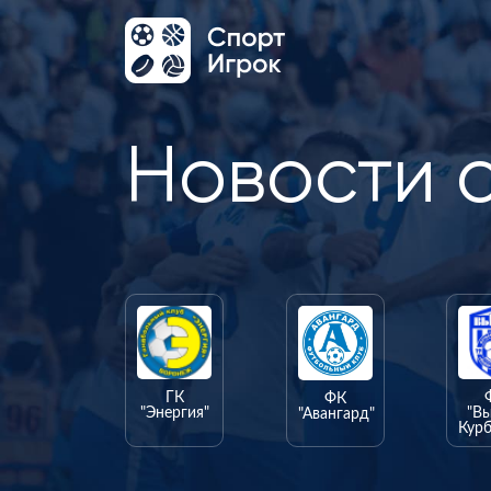
Новости 
ГК
ФК
"Энергия"
"В
"Авангард"
Курб