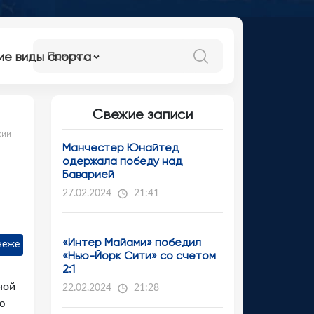
ие виды спорта
Свежие записи
сии
Манчестер Юнайтед
одержала победу над
Баварией
27.02.2024
21:41
«Интер Майами» победил
неже
«Нью-Йорк Сити» со счетом
2:1
ной
22.02.2024
21:28
ю