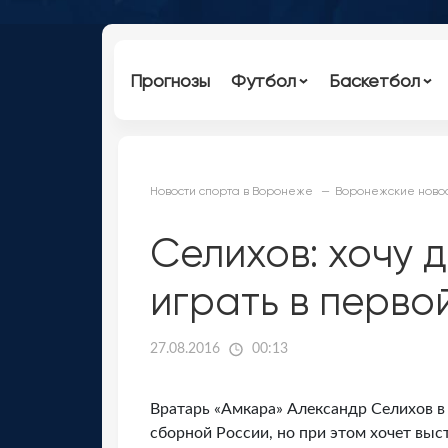
Прогнозы
Футбол
Баскетбол
Новости спорта в Воронеже
Воронежские новос
Селихов: хочу д
играть в перво
27.08.2016
00:13
Вратарь «Амкара» Александр Селихов в
сборной России, но при этом хочет выс