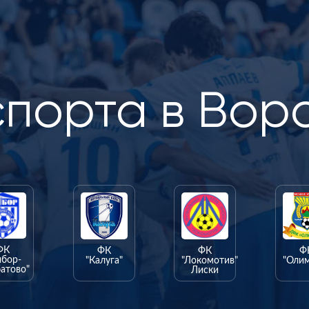
спорта в Вор
ФК
ФК
ФК
Ф
ыбор-
"Калуга"
"Локомотив"
"Оли
атово"
Лиски