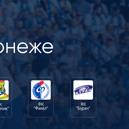
онеже
ФК
ХК
К
"Факел"
"Буран"
мпик"