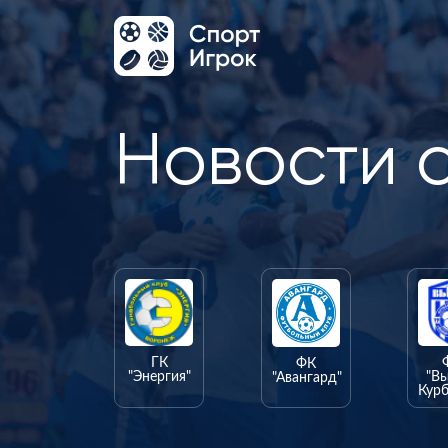
Новости 
ГК
ФК
"Энергия"
"В
"Авангард"
Курб