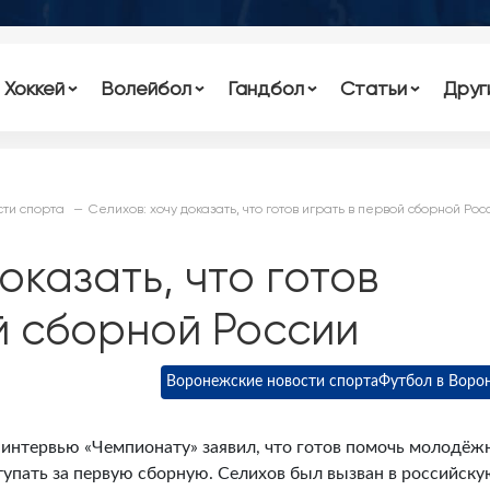
Хоккей
Волейбол
Гандбол
Статьи
Друг
ти спорта
Селихов: хочу доказать, что готов играть в первой сборной Рос
оказать, что готов
й сборной России
Воронежские новости спорта
Футбол в Воро
 интервью «Чемпионату» заявил, что готов помочь молодёж
тупать за первую сборную. Селихов был вызван в российску