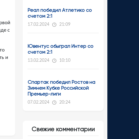
Реал победил Атлетико со
счетом 2:1
ервой
17.02.2024
21:09
де с
Ювентус обыграл Интер со
то
счетом 2:1
ть и
13.02.2024
10:10
Спартак победил Ростов на
Зимнем Кубке Российской
Премьер-лиги
07.02.2024
20:24
Свежие комментарии