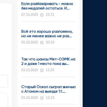
Если разбазаривать - можно
без медалей остаться. И...
07.10.2020
22:31
Всё это хорошо разложено,
но не менее важно не раз...
05.10.2020
20:33
Так что шансы Мет-ОЭМК на
2 и даже 1 место пока вы...
03.10.2020
12:25
Старый Оскол сыграл вничью
с Атомом на выезде 1:1....
03.10.2020
12:23