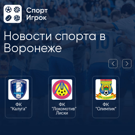
Новости спорта в
Воронеже
ФК
ФК
ФК
"Калуга"
"Локомотив"
"Олимпик"
Лиски