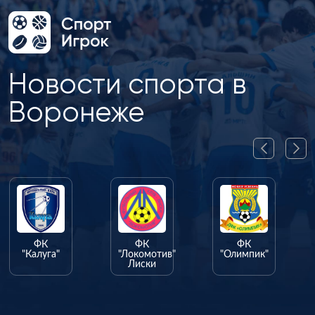
Новости спорта в
Воронеже
ФК
ФК
ФК
"Калуга"
"Локомотив"
"Олимпик"
Лиски