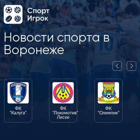
Новости спорта в
Воронеже
ФК
ФК
ФК
"Калуга"
"Локомотив"
"Олимпик"
Лиски