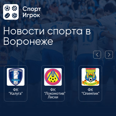
Новости спорта в
Воронеже
ФК
ФК
ФК
"Калуга"
"Локомотив"
"Олимпик"
Лиски