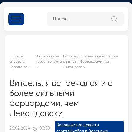
Новости
Воронежские
Витсель: я встречался и с более
спорта в
новости спорта
сильными форвардами, чем
Воронеже
Левандовски
Витсель: я встречался и с
более сильными
форвардами, чем
Левандовски
Воронежские новости
26.02.2014
00:30
спорта
Футбол в Воронеже