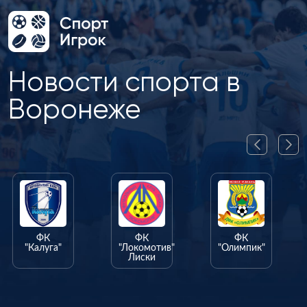
Новости спорта в
Воронеже
ФК
ФК
ФК
"Калуга"
"Локомотив"
"Олимпик"
Лиски