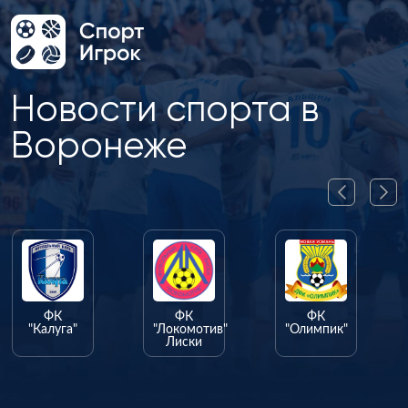
Новости спорта в
Воронеже
ФК
ФК
ФК
"Калуга"
"Локомотив"
"Олимпик"
Лиски