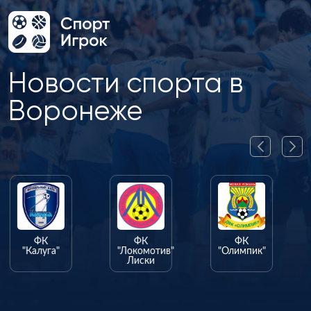
Новости спорта в
Воронеже
ФК
ФК
ФК
"Калуга"
"Локомотив"
"Олимпик"
Лиски