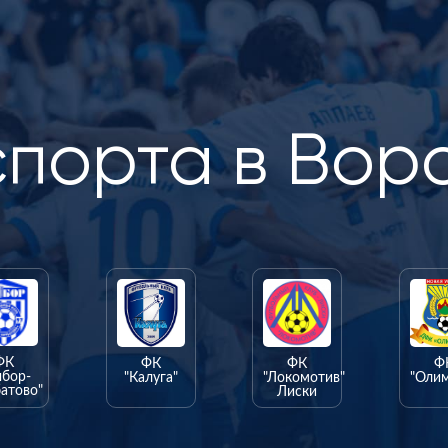
спорта в Вор
ФК
ФК
ФК
Ф
ыбор-
"Калуга"
"Локомотив"
"Оли
атово"
Лиски