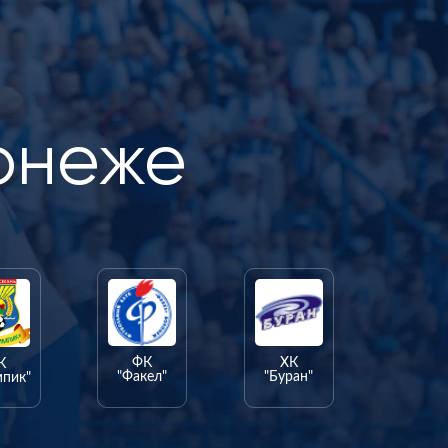
онеже
ФК
ХК
К
"Факел"
"Буран"
мпик"