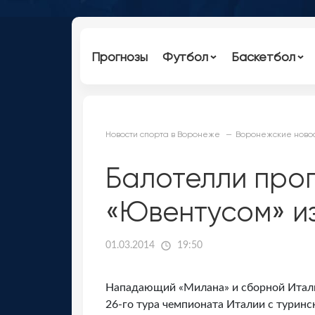
Прогнозы
Футбол
Баскетбол
Новости спорта в Воронеже
Воронежские новос
Балотелли проп
«Ювентусом» и
01.03.2014
19:50
Нападающий «Милана» и сборной Итали
26-го тура чемпионата Италии с турин