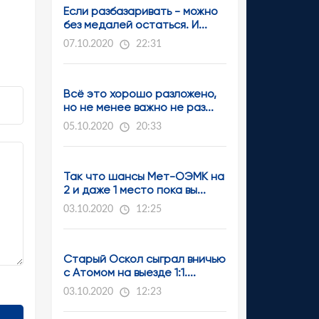
Если разбазаривать - можно
без медалей остаться. И...
07.10.2020
22:31
Всё это хорошо разложено,
но не менее важно не раз...
05.10.2020
20:33
Так что шансы Мет-ОЭМК на
2 и даже 1 место пока вы...
03.10.2020
12:25
Старый Оскол сыграл вничью
с Атомом на выезде 1:1....
03.10.2020
12:23