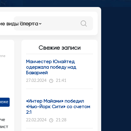
ие виды спорта
Свежие записи
пле
Манчестер Юнайтед
одержала победу над
Баварией
27.02.2024
21:41
«Интер Майами» победил
неже
«Нью-Йорк Сити» со счетом
2:1
тче
22.02.2024
21:28
лист