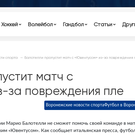
Хоккей
Волейбол
Гандбол
Статьи
Друг
ти спорта
Балотелли пропустит матч с «Ювентусом» из-за повреждения 
устит матч с
з-за повреждения пле
Воронежские новости спорта
Футбол в Воро
и Марио Балотелли не сможет помочь своей команде в ма
ским «Ювентусом». Как сообщает итальянская пресса, футбо