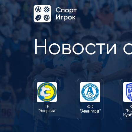
Новости 
ГК
ФК
"Энергия"
"В
"Авангард"
Курб