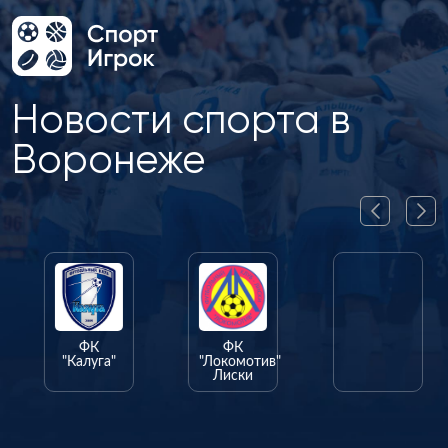
Новости спорта в
Воронеже
ФК
ФК
ФК
"Калуга"
"Локомотив"
"Олимпик"
Лиски