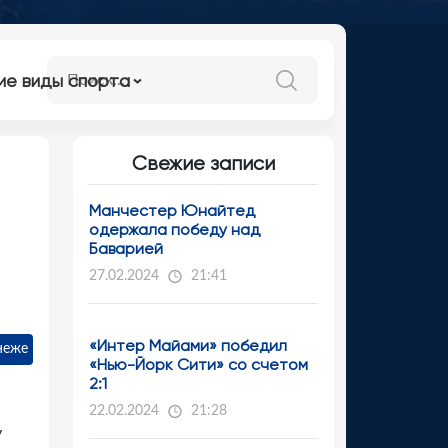
ие виды спорта
Свежие записи
Манчестер Юнайтед
одержала победу над
Баварией
27.02.2024
21:41
«Интер Майами» победил
неже
«Нью-Йорк Сити» со счетом
2:1
22.02.2024
21:28
у