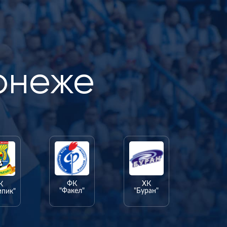
онеже
ФК
ХК
К
"Факел"
"Буран"
мпик"