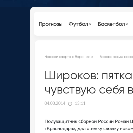
Прогнозы
Футбол
Баскетбол
Новости спорта в Воронеже
Воронежские новос
Широков: пятка
чувствую себя 
04.03.2014
13:11
Полузащитник сборной России Роман Ш
«Краснодара», дал оценку своему ново