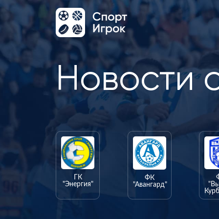
Новости 
ГК
ФК
"Энергия"
"В
"Авангард"
Курб