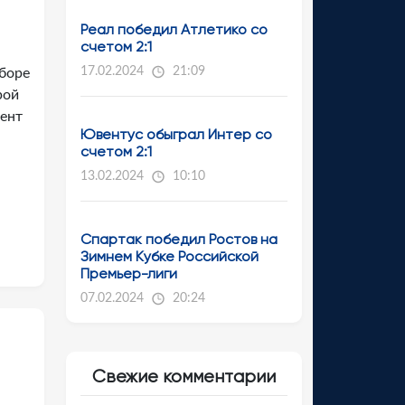
Реал победил Атлетико со
счетом 2:1
17.02.2024
21:09
тборе
рой
дент
Ювентус обыграл Интер со
счетом 2:1
13.02.2024
10:10
Спартак победил Ростов на
Зимнем Кубке Российской
Премьер-лиги
07.02.2024
20:24
Свежие комментарии