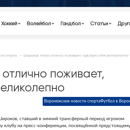
Хоккей
Волейбол
Гандбол
Статьи
Друг
ти спорта
Широков: пятка отлично поживает, чувствую себя великолепно
 отлично поживает,
великолепно
Воронежские новости спорта
Футбол в Воро
ироков, ставший в зимний трансферный период игроком
му клубу на пресс-конференции, посвящённой предстоящем