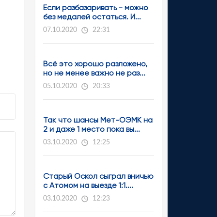
Если разбазаривать - можно
без медалей остаться. И...
07.10.2020
22:31
Всё это хорошо разложено,
но не менее важно не раз...
05.10.2020
20:33
Так что шансы Мет-ОЭМК на
2 и даже 1 место пока вы...
03.10.2020
12:25
Старый Оскол сыграл вничью
с Атомом на выезде 1:1....
03.10.2020
12:23