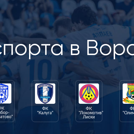
спорта в Вор
ФК
ФК
ФК
Ф
ыбор-
"Калуга"
"Локомотив"
"Оли
атово"
Лиски