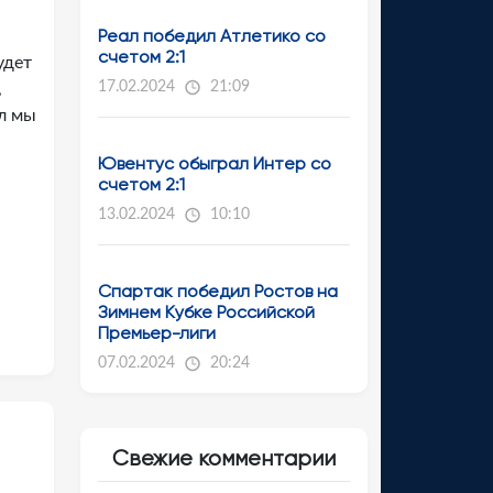
Реал победил Атлетико со
счетом 2:1
удет
17.02.2024
21:09
,
ол мы
Ювентус обыграл Интер со
счетом 2:1
13.02.2024
10:10
Спартак победил Ростов на
Зимнем Кубке Российской
Премьер-лиги
07.02.2024
20:24
Свежие комментарии