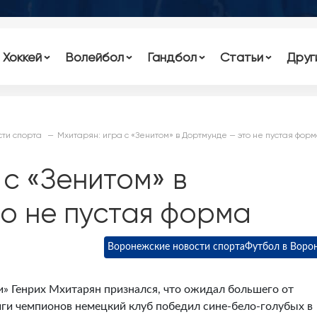
Хоккей
Волейбол
Гандбол
Статьи
Друг
ти спорта
Мхитарян: игра с «Зенитом» в Дортмунде — это не пустая фор
 с «Зенитом» в
о не пустая форма
Воронежские новости спорта
Футбол в Воро
» Генрих Мхитарян признался, что ожидал большего от
иги чемпионов немецкий клуб победил сине-бело-голубых в