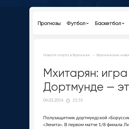
Прогнозы
Футбол
Баскетбол
Новости спорта в Воронеже
Воронежские новос
Мхитарян: игра
Дортмунде — эт
04.03.2014
21:55
Полузащитник дортмундской «Боруссии
«Зенита». В первом матче 1/8 финала Л