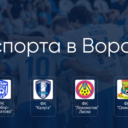
спорта в Вор
ФК
ФК
ФК
Ф
ыбор-
"Калуга"
"Локомотив"
"Оли
атово"
Лиски