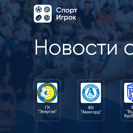
Новости 
ГК
ФК
"Энергия"
"В
"Авангард"
Курб