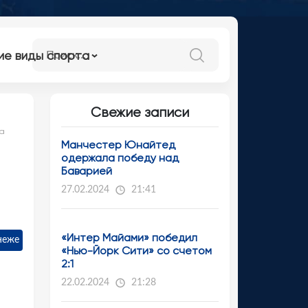
ие виды спорта
Свежие записи
ма
Манчестер Юнайтед
одержала победу над
Баварией
27.02.2024
21:41
«Интер Майами» победил
неже
«Нью-Йорк Сити» со счетом
2:1
22.02.2024
21:28