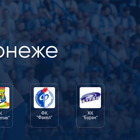
онеже
ФК
ХК
К
"Факел"
"Буран"
мпик"