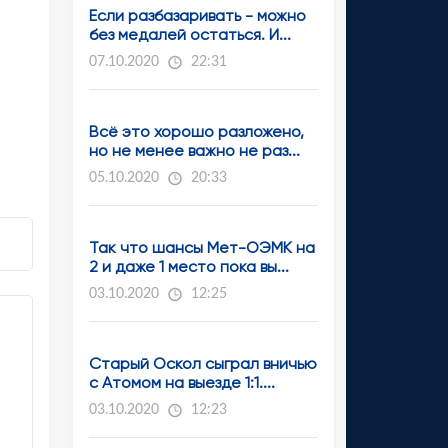
Если разбазаривать - можно
без медалей остаться. И...
07.10.2020
22:31
Всё это хорошо разложено,
но не менее важно не раз...
05.10.2020
20:33
Так что шансы Мет-ОЭМК на
2 и даже 1 место пока вы...
03.10.2020
12:25
Старый Оскол сыграл вничью
с Атомом на выезде 1:1....
03.10.2020
12:23