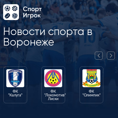
Новости спорта в
Воронеже
ФК
ФК
ФК
"Калуга"
"Локомотив"
"Олимпик"
Лиски