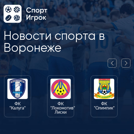
Новости спорта в
Воронеже
ФК
ФК
ФК
"Калуга"
"Локомотив"
"Олимпик"
Лиски