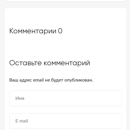
Комментарии
0
Оставьте комментарий
Ваш адрес email не будет опубликован.