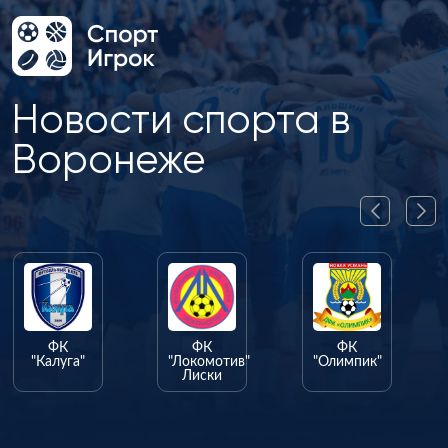
Новости спорта в
Воронеже
ФК
ФК
ФК
"Калуга"
"Локомотив"
"Олимпик"
Лиски