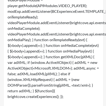
videoPlayerModule =
player.getModule(APIModules.VIDEO_PLAYER);
modExp.addEventListener(BCExperienceEvent.TEMPLATE
onTemplateReady);
videoPlayerModule.addEventListener(brightcove.api.eve
onMediaComplete);
videoPlayerModule.addEventListener(brightcove.api.event
onMediaPlay); } function onTemplateReady(evt) {
$(«body»).append(«»); } function onMediaComplete(evt)
{ $(«body»).append(«»); } function onMediaPlay(evt) {
$(«body»).append(«»); } function getXMLDoc(pXML) {
var adXML; if (window.ActiveXObject) { adXML = new
ActiveXObject(«Microsoft.XMLDOM»); adXML.async =
false; adXML.loadXML(pXML); } else if
(window.XMLHttpRequest) { adXML = (new
DOMParser()).parseFromString(pXML, «text/xml»); }
return adXML; } $(function(){
brightcove.createExperiences(); });