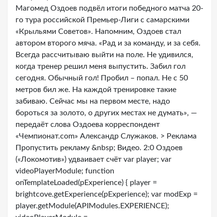
Магомед Оздоев подвёл итоги победного матча 20-
го тура российской Премьер-Лиги с самарскими
«Крыльями Советов». Напомним, Оздоев стал
автором второго мяча. «Рад и за команду, и за себя.
Всегда рассчитываю выйти на поле. Не удивился,
когда тренер решил меня выпустить. Забил гол
сегодня. Обычный гол! Пробил – попал. Не с 50
метров бил же. На каждой тренировке такие
забиваю. Сейчас мы на первом месте, надо
бороться за золото, о других местах не думать», —
передаёт слова Оздоева корреспондент
«Чемпионат.com» Александр Служаков. > Реклама
Пропустить рекламу &nbsp; Видео. 2:0 Оздоев
(«Локомотив») удваивает счёт var player; var
videoPlayerModule; function
onTemplateLoaded(pExperience) { player =
brightcove.getExperience(pExperience); var modExp =
player.getModule(APIModules.EXPERIENCE);