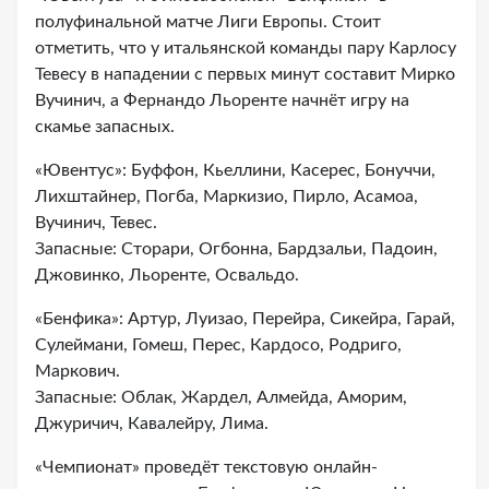
полуфинальной матче Лиги Европы. Стоит
отметить, что у итальянской команды пару Карлосу
Тевесу в нападении с первых минут составит Мирко
Вучинич, а Фернандо Льоренте начнёт игру на
скамье запасных.
«Ювентус»: Буффон, Кьеллини, Касерес, Бонуччи,
Лихштайнер, Погба, Маркизио, Пирло, Асамоа,
Вучинич, Тевес.
Запасные: Сторари, Огбонна, Бардзальи, Падоин,
Джовинко, Льоренте, Освальдо.
«Бенфика»: Артур, Луизао, Перейра, Сикейра, Гарай,
Сулеймани, Гомеш, Перес, Кардосо, Родриго,
Маркович.
Запасные: Облак, Жардел, Алмейда, Аморим,
Джуричич, Кавалейру, Лима.
«Чемпионат» проведёт текстовую онлайн-