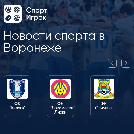
Новости спорта в
Воронеже
ФК
ФК
ФК
"Калуга"
"Локомотив"
"Олимпик"
Лиски