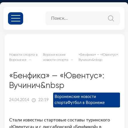
Новости спорта в
Воронежские
«Бенфика» — «Ювентус»:
Воронеже
новости спорта
Вучинич&nbsp
«Бенфика» — «Ювентус»:
Вучинич&nbsp
Воронежские новости
24.04.2014
22:19
спорта
Футбол в Воронеже
Стали известны стартовые составы туринского
«Ювентуса» и с лиссабонской «Бенфикой» в