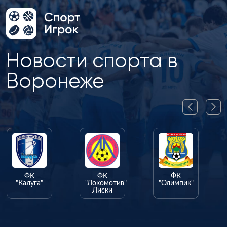
Новости спорта в
Воронеже
ФК
ФК
ФК
"Калуга"
"Локомотив"
"Олимпик"
Лиски