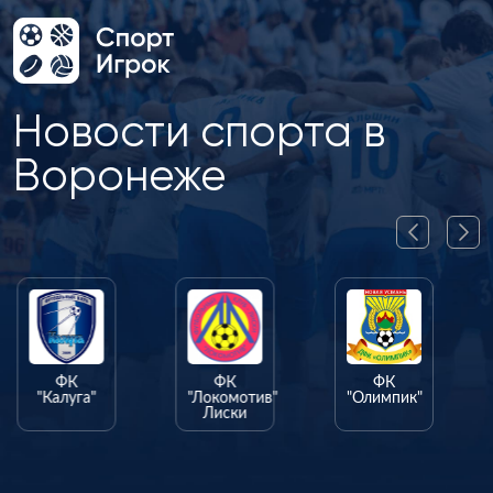
Новости спорта в
Воронеже
ФК
ФК
ФК
"Калуга"
"Локомотив"
"Олимпик"
Лиски