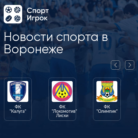
Новости спорта в
Воронеже
ФК
ФК
ФК
"Калуга"
"Локомотив"
"Олимпик"
Лиски