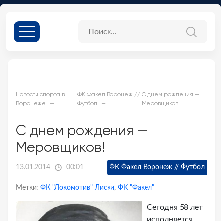
Новости спорта в
ФК Факел Воронеж //
С днем рождения —
Воронеже
Футбол
Меровщиков!
С днем рождения —
Меровщиков!
13.01.2014
00:01
ФК Факел Воронеж // Футбол
Метки:
ФК "Локомотив" Лиски
,
ФК "Факел"
Сегодня 58 лет
исполняется