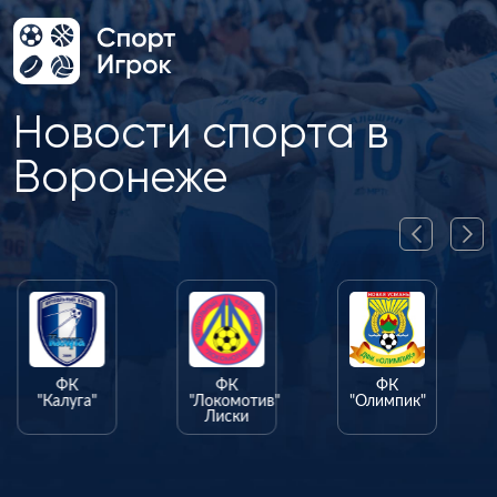
Новости спорта в
Воронеже
ФК
ФК
ФК
"Калуга"
"Локомотив"
"Олимпик"
Лиски