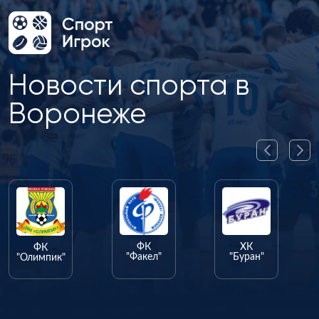
Новости спорта в
Воронеже
ФК
ХК
ГК
"Факел"
"Буран"
"Энергия"