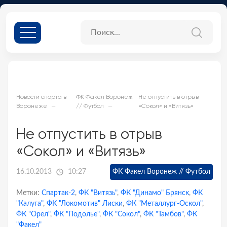
Новости спорта в
ФК Факел Воронеж
Не отпустить в отрыв
Воронеже
// Футбол
«Сокол» и «Витязь»
Не отпустить в отрыв
«Сокол» и «Витязь»
16.10.2013
10:27
ФК Факел Воронеж // Футбол
Метки:
Спартак-2
,
ФК "Витязь"
,
ФК "Динамо" Брянск
,
ФК
"Калуга"
,
ФК "Локомотив" Лиски
,
ФК "Металлург-Оскол"
,
ФК "Орел"
,
ФК "Подолье"
,
ФК "Сокол"
,
ФК "Тамбов"
,
ФК
"Факел"