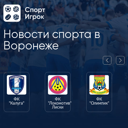
Новости спорта в
Воронеже
ФК
ФК
ФК
"Калуга"
"Локомотив"
"Олимпик"
Лиски