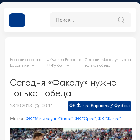
Новости спорта в
ФК Факел Воронеж
Сегодня «Факелу» нужна
Воронеже
// Футбол
только победа
Сегодня «Факелу» нужна
только победа
28.10.2013
00:11
ФК Факел Воронеж // Футбол
Метки:
ФК "Металлург-Оскол"
,
ФК "Орел"
,
ФК "Факел"