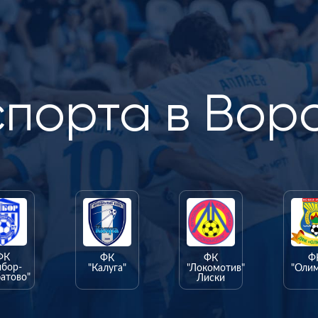
спорта в Вор
ФК
ФК
ФК
Ф
ыбор-
"Калуга"
"Локомотив"
"Оли
атово"
Лиски