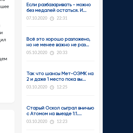
Если разбазаривать - можно
вшее
без медалей остаться. И...
07.10.2020
22:31
м
ти
Всё это хорошо разложено,
дил
но не менее важно не раз...
05.10.2020
20:33
щем
Так что шансы Мет-ОЭМК на
2 и даже 1 место пока вы...
03.10.2020
12:25
Старый Оскол сыграл вничью
с Атомом на выезде 1:1....
03.10.2020
12:23