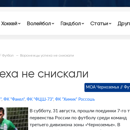
Хоккей
Волейбол
Гандбол
Статьи
Друг
/ Футбол
Воронежцы успеха не снискали
еха не снискали
МОА Черноземья // Фу
"
,
ФК "Факел"
,
ФК "ФЦШ-73"
,
ФК "Химик" Россошь
В субботу, 31 августа, прошли поединки 7-го 
первенства России по футболу среди команд
третьего дивизиона зоны «Черноземье». В