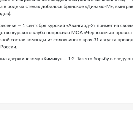
еха в родных стенах добилось брянское «Динамо-М», выигра
дов).
кресенье — 1 сентября курский «Авангард-2» примет на свое
дство курского клуба попросило МОА «Черноземье» провес
овной состав команды из соловьиного края 31 августа прово
 России.
пил дзержинскому «Химику» — 1:2. Так что борьбу в следую