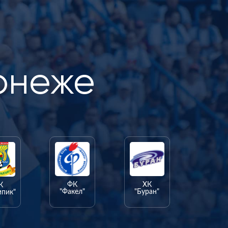
онеже
ФК
ХК
К
"Факел"
"Буран"
мпик"