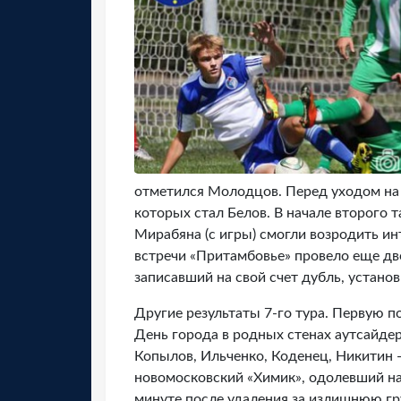
отметился Молодцов. Перед уходом на
которых стал Белов. В начале второго 
Мирабяна (с игры) смогли возродить инт
встречи «Притамбовье» провело еще дв
записавший на свой счет дубль, устано
Другие результаты 7-го тура. Первую 
День города в родных стенах аутсайдер
Копылов, Ильченко, Коденец, Никитин 
новомосковский «Химик», одолевший на
минуте после удаления за излишнюю гр