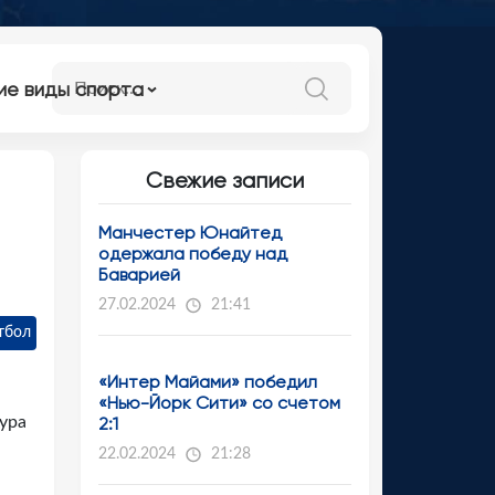
ие виды спорта
Свежие записи
Манчестер Юнайтед
одержала победу над
Баварией
27.02.2024
21:41
тбол
«Интер Майами» победил
«Нью-Йорк Сити» со счетом
тура
2:1
22.02.2024
21:28