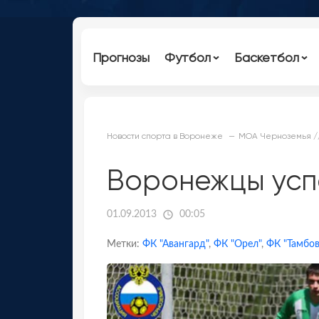
Прогнозы
Футбол
Баскетбол
Новости спорта в Воронеже
МОА Черноземья /
Воронежцы усп
01.09.2013
00:05
Метки:
ФК "Авангард"
,
ФК "Орел"
,
ФК "Тамбов