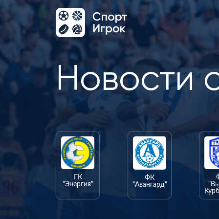
Новости 
ГК
ФК
"Энергия"
"В
"Авангард"
Курб