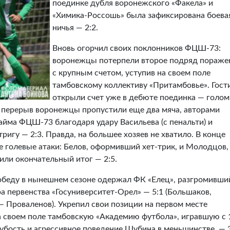
поединке дубля воронежского «Факела» и
«Химика-Россошь» была зафиксирована боева
ничья — 2:2.
Вновь огорчил своих поклонников ФЦШ-73:
воронежцы потерпели второе подряд пораже
с крупным счетом, уступив на своем поле
тамбовскому коллективу «Притамбовье». Гост
открыли счет уже в дебюте поединка — голом
 перерыв воронежцы пропустили еще два мяча, авторами
тайма ФЦШ-73 благодаря удару Васильева (с пенальти) и
ригу — 2:3. Правда, на большее хозяев не хватило. В конце
е голевые атаки: Белов, оформивший хет-трик, и Молодцов,
вили окончательный итог — 2:5.
победу в нынешнем сезоне одержал ФК «Елец», разгромивши
а первенства «Госуниверситет-Орел» — 5:1 (Большаков,
— Проваленов). Укрепил свои позиции на первом месте
 своем поле тамбовскую «Академию футбола», игравшую с 
убость и агрессивное поведение Шубина в меньшинстве, — 