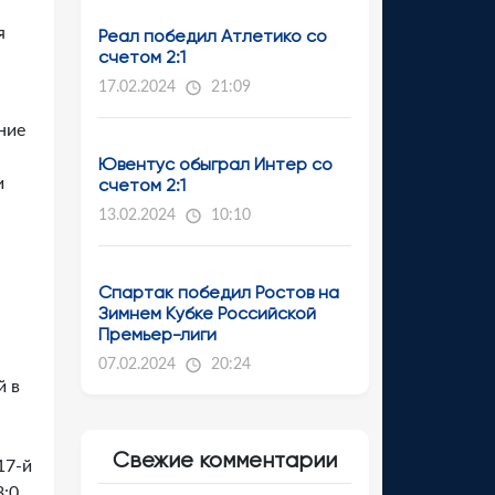
я
Реал победил Атлетико со
счетом 2:1
17.02.2024
21:09
ние
Ювентус обыграл Интер со
и
счетом 2:1
13.02.2024
10:10
Спартак победил Ростов на
Зимнем Кубке Российской
Премьер-лиги
07.02.2024
20:24
й в
Свежие комментарии
17-й
3:0