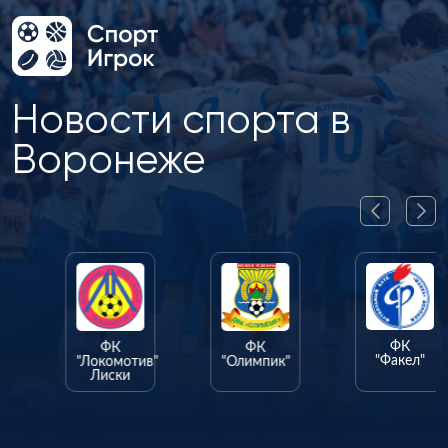
Новости спорта в
Воронеже
ФК
ФК
ФК
"Факел"
"Локомотив"
"Олимпик"
Лиски