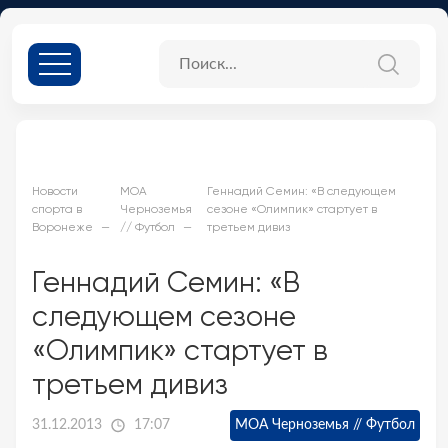
Новости
МОА
Геннадий Семин: «В следующем
спорта в
Черноземья
сезоне «Олимпик» стартует в
Воронеже
// Футбол
третьем дивиз
Геннадий Семин: «В
следующем сезоне
«Олимпик» стартует в
третьем дивиз
31.12.2013
17:07
МОА Черноземья // Футбол