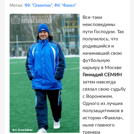
Метки:
ФК "Олимпик"
,
ФК "Факел"
Все-таки
неисповедимы
пути Господни. Так
получилось, что
родившийся и
начинавший свою
футбольную
карьеру в Москве
Геннадий СЕМИН
затем навсегда
связал свою судьбу
с Воронежем.
Одного из лучших
полузащитников в
истории «Факела»,
ныне главного
тренера