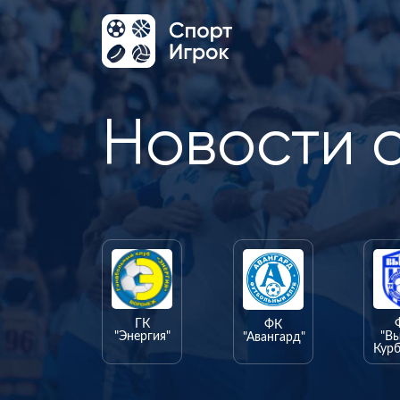
Новости 
ГК
ФК
"Энергия"
"В
"Авангард"
Курб