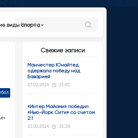
ие виды спорта
Свежие записи
Манчестер Юнайтед
одержала победу над
Баварией
27.02.2024
21:41
тбол
«Интер Майами» победил
«Нью-Йорк Сити» со счетом
ье»
2:1
22.02.2024
21:28