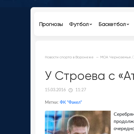
Прогнозы
Футбол
Баскетбол
Новости спорта в Воронеже
МОА Черноземья /
У Строева с «А
15.03.2016
11:27
Метки:
ФК "Факел"
Серебрян
продолжа
очередно