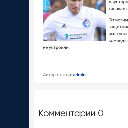
двусторо
тасовал 
Отметим,
защитник
выступле
команды.
не устроили.
Автор статьи:
admin
Комментарии
0