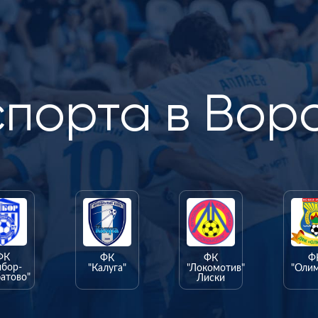
спорта в Вор
ФК
ФК
ФК
Ф
ыбор-
"Калуга"
"Локомотив"
"Оли
атово"
Лиски