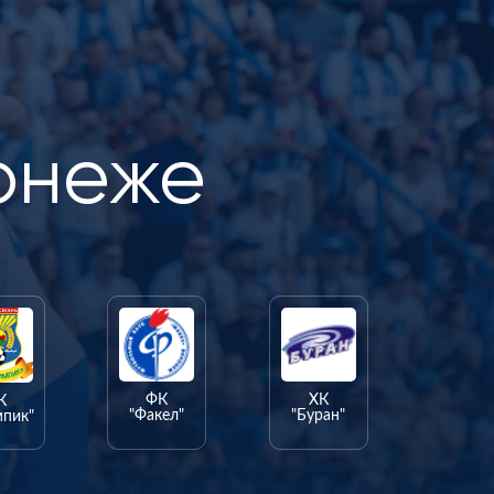
онеже
ФК
ХК
К
"Факел"
"Буран"
мпик"