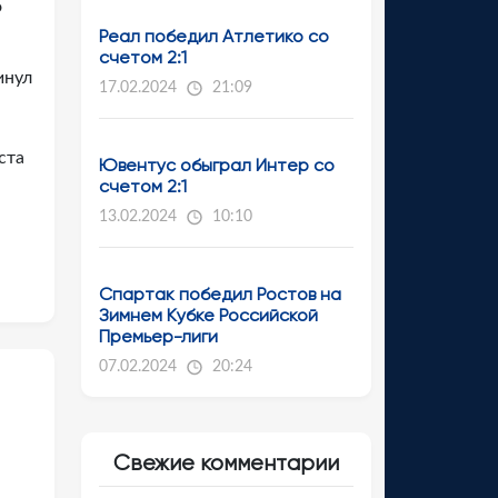
о
Реал победил Атлетико со
счетом 2:1
инул
17.02.2024
21:09
ста
Ювентус обыграл Интер со
счетом 2:1
13.02.2024
10:10
Спартак победил Ростов на
Зимнем Кубке Российской
Премьер-лиги
07.02.2024
20:24
Свежие комментарии