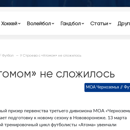
Хоккей
Волейбол
Гандбол
Статьи
Друг
/ Футбол
У Строева с «Атомом» не сложилось
томом» не сложилось
МОА Черноземья // Фу
ый призер первенства третьего дивизиона МОА «Чернозем
ет подготовку к новому сезону в Нововоронеже. 13 марта
й тренировочный цикл футболисты «Атома» увенчали