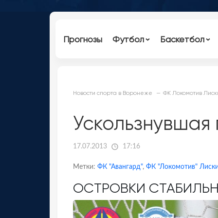
Прогнозы
Футбол
Баскетбол
Новости спорта в Воронеже
ФК Локомотив Лиск
Ускользнувшая
17.07.2013
17:16
Метки:
ФК "Авангард"
,
ФК "Локомотив" Лиск
ОСТРОВКИ СТАБИЛЬ