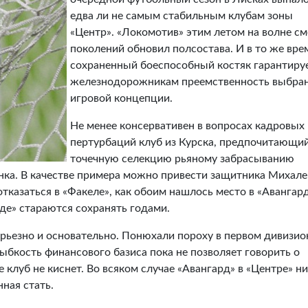
едва ли не самым стабильным клубам зоны
«Центр». «Локомотив» этим летом на волне с
поколений обновил полсостава. И в то же вре
сохраненный боеспособный костяк гарантиру
железнодорожникам преемственность выбра
игровой концепции.
Не менее консервативен в вопросах кадровых
пертурбаций клуб из Курска, предпочитающи
точечную селекцию рьяному забрасыванию
нка. В качестве примера можно привести защитника Михале
 отказаться в «Факеле», как обоим нашлось место в «Авангард
де» стараются сохранять годами.
рьезно и основательно. Понюхали пороху в первом дивизио
ыбкость финансового базиса пока не позволяет говорить о
 клуб не киснет. Во всяком случае «Авангард» в «Центре» ни
ная стать.