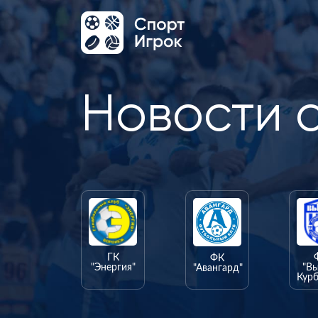
Новости 
ГК
ФК
"Энергия"
"В
"Авангард"
Курб