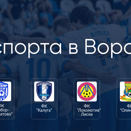
спорта в Вор
ФК
ФК
ФК
Ф
ыбор-
"Калуга"
"Локомотив"
"Оли
атово"
Лиски