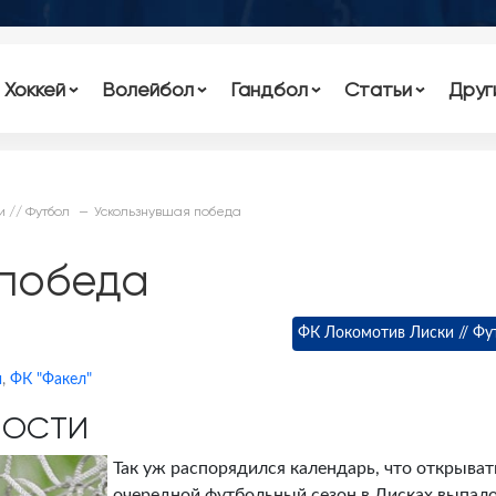
Хоккей
Волейбол
Гандбол
Статьи
Друг
и // Футбол
Ускользнувшая победа
 победа
ФК Локомотив Лиски // Фу
и
,
ФК "Факел"
НОСТИ
Так уж распорядился календарь, что открыват
очередной футбольный сезон в Лисках выпал