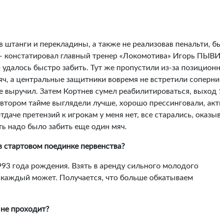
 штанги и перекладины, а также не реализовав пенальти, б
— констатировал главный тренер «Локомотива» Игорь ПЫВ
и удалось быстро забить. Тут же пропустили из-за позицион
яч, а центральные защитники вовремя не встретили соперни
е выручил. Затем Кортнев сумел реабилитироваться, выход 
 втором тайме выглядели лучше, хорошо прессинговали, ак
даче претензий к игрокам у меня нет, все старались, оказы
ть надо было забить еще один мяч.
 стартовом поединке первенства?
993 года рождения. Взять в аренду сильного молодого
 каждый может. Получается, что больше обкатываем
 не проходит?