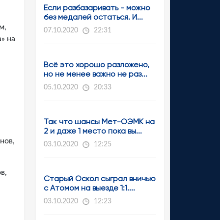
Если разбазаривать - можно
без медалей остаться. И...
м,
07.10.2020
22:31
» на
Всё это хорошо разложено,
но не менее важно не раз...
05.10.2020
20:33
Так что шансы Мет-ОЭМК на
2 и даже 1 место пока вы...
нов,
03.10.2020
12:25
в,
Старый Оскол сыграл вничью
с Атомом на выезде 1:1....
03.10.2020
12:23