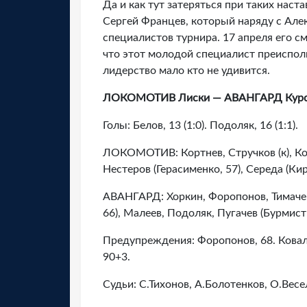
Да и как тут затеряться при таких нас
Сергей Францев, который наряду с Ал
специалистов турнира. 17 апреля его с
что этот молодой специалист преиспол
лидерство мало кто не удивится.
ЛОКОМОТИВ Лиски — АВАНГАРД Курск 
Голы: Белов, 13 (1:0). Подоляк, 16 (1:1).
ЛОКОМОТИВ: Кортнев, Стручков (к), Ков
Нестеров (Герасименко, 57), Середа (Кир
АВАНГАРД: Хоркин, Форопонов, Тимачев, 
66), Малеев, Подоляк, Пугачев (Бурмистр
Предупреждения: Форопонов, 68. Ковален
90+3.
Судьи: С.Тихонов, А.Болотенков, О.Весе