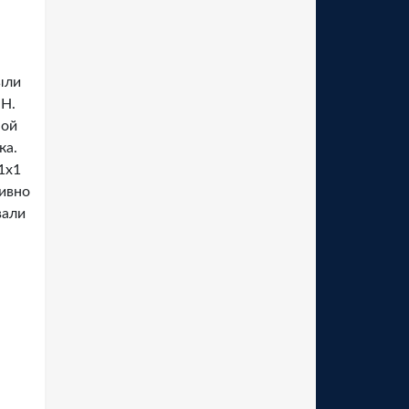
ыли
ИН.
ной
ка.
1х1
тивно
вали