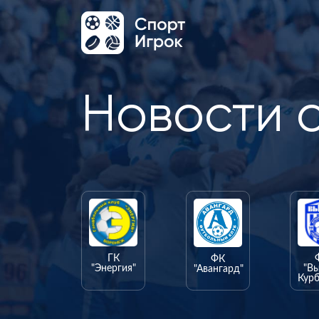
Новости 
ГК
ФК
"Энергия"
"В
"Авангард"
Курб