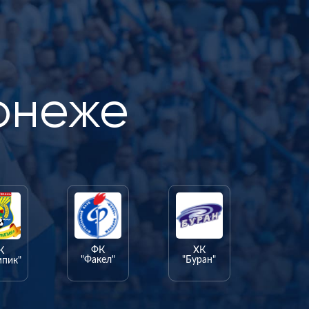
онеже
ФК
ХК
К
"Факел"
"Буран"
мпик"