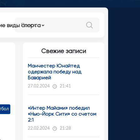
ие виды спорта
Свежие записи
Манчестер Юнайтед
одержала победу над
Баварией
27.02.2024
21:41
«Интер Майами» победил
тбол
«Нью-Йорк Сити» со счетом
2:1
22.02.2024
21:28