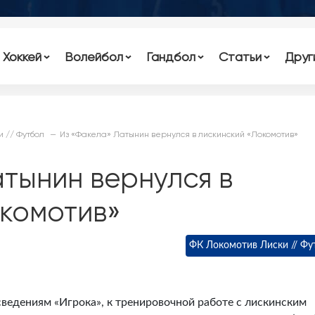
Хоккей
Волейбол
Гандбол
Статьи
Друг
и // Футбол
Из «Факела» Латынин вернулся в лискинский «Локомотив»
тынин вернулся в
окомотив»
ФК Локомотив Лиски // Фу
сведениям «Игрока», к тренировочной работе с лискинским