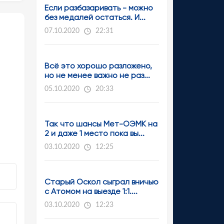
Если разбазаривать - можно
без медалей остаться. И...
07.10.2020
22:31
Всё это хорошо разложено,
но не менее важно не раз...
05.10.2020
20:33
Так что шансы Мет-ОЭМК на
2 и даже 1 место пока вы...
03.10.2020
12:25
Старый Оскол сыграл вничью
с Атомом на выезде 1:1....
03.10.2020
12:23