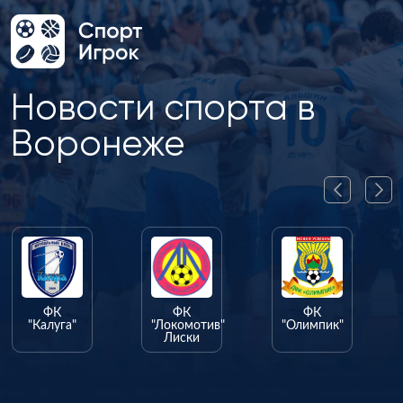
Новости спорта в
Воронеже
ФК
ФК
ФК
"Калуга"
"Локомотив"
"Олимпик"
Лиски