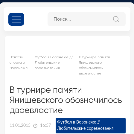
Новости
Футбол в Воронеже //
В турнире памяти
спорта в
Любительские
Янишевского
Воронеже
соревнования
обозначилось
двоевластие
В турнире памяти
Янишевского обозначилось
двоевластие
Футбол в Воронеже //
11.01.2015
16:57
Любительские соревнования