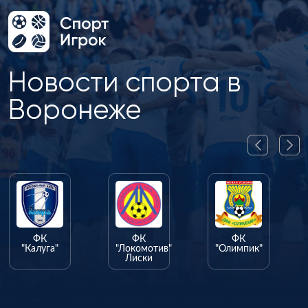
Новости спорта в
Воронеже
ФК
ФК
ФК
"Калуга"
"Локомотив"
"Олимпик"
Лиски