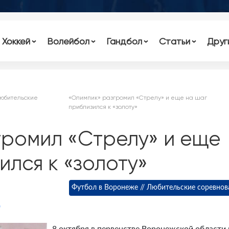
Хоккей
Волейбол
Гандбол
Статьи
Друг
Любительские
«Олимпик» разгромил «Стрелу» и еще на шаг
приблизился к «золоту»
громил «Стрелу» и еще
ился к «золоту»
Футбол в Воронеже // Любительские соревнов
"