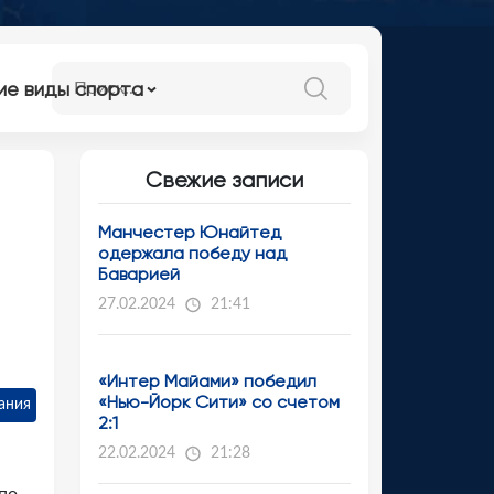
ие виды спорта
Свежие записи
Манчестер Юнайтед
одержала победу над
Баварией
27.02.2024
21:41
«Интер Майами» победил
«Нью-Йорк Сити» со счетом
ания
2:1
22.02.2024
21:28