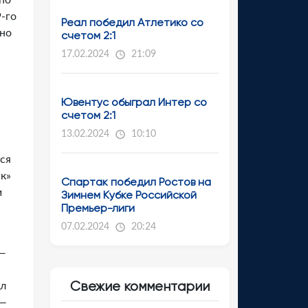
по
-го
Реал победил Атлетико со
чно
счетом 2:1
17.02.2024
21:09
Ювентус обыграл Интер со
счетом 2:1
13.02.2024
10:10
ся
к»
Спартак победил Ростов на
и
Зимнем Кубке Российской
Премьер-лиги
07.02.2024
20:24
 —
Свежие комментарии
ыл
 —