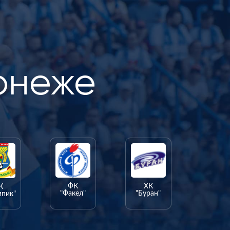
онеже
ФК
ХК
К
"Факел"
"Буран"
мпик"