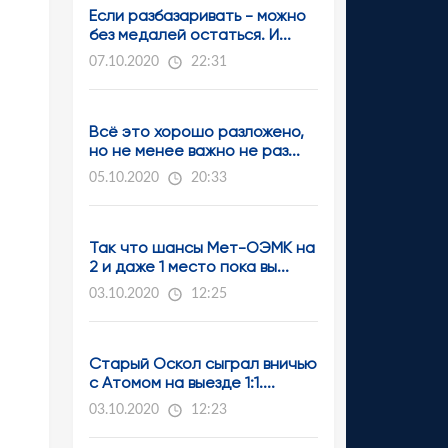
Если разбазаривать - можно
без медалей остаться. И...
07.10.2020
22:31
Всё это хорошо разложено,
но не менее важно не раз...
05.10.2020
20:33
Так что шансы Мет-ОЭМК на
2 и даже 1 место пока вы...
03.10.2020
12:25
Старый Оскол сыграл вничью
с Атомом на выезде 1:1....
03.10.2020
12:23