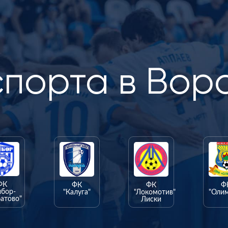
спорта в Вор
ФК
ФК
ФК
Ф
ыбор-
"Калуга"
"Локомотив"
"Оли
атово"
Лиски