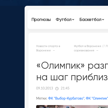
Прогнозы
Футбол
Баскетбол
Новости спорта в
Футбол в Воронеже // 
Воронеже
соревнования
«Олимпик» раз
на шаг приблиз
09.10.2013
21:45
Метки:
ФК "Выбор-Курбатово"
,
ФК "Олимпик