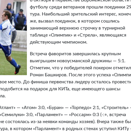
8 октября в первенстве Воронежской области 
футболу среди ветеранов прошли поединки 29
тура. Наибольший зрительский интерес, коне
же, вызвал поединок, в котором сошлись
занимающий верхнюю строчку в турнирной
таблице «Олимпик» и «Стрела», являющаяся
действующим чемпионом.
Встреча фаворитов завершилась крупным
выигрышем новоусманской дружины — 5:1.
Отметим, что у победителей покером отметил
Роман Башкиров. После этого успеха «Олимпи
вое место. До финиша первенства лидеру осталось провест
 сподобится на подарок для КИТа, еще имеющего шансы
ла.
Атлант» — «Атом» 3:0, «Буран» — «Торпедо» 2:1, «Строитель»
Семилуки» 3:0, «Парламент» — «Россарм» 0:3 (-:+, встреча
не состоялась из-за неявки команды хозяев). Вчера также б
ура, в котором «Парламент» в родных стенах уступил КИТу