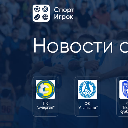
Новости 
ГК
ФК
"Энергия"
"В
"Авангард"
Курб