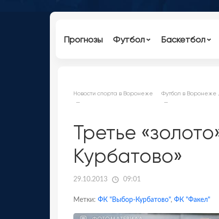
Прогнозы
Футбол
Баскетбол
Новости спорта в Воронеже
Футбол в Воронеже
Третье «золото
Курбатово»
29.10.2013
09:01
Метки:
ФК "Выбор-Курбатово"
,
ФК "Факел"