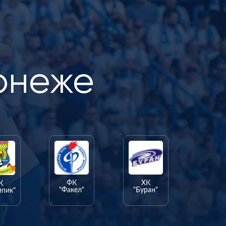
онеже
ФК
ХК
К
"Факел"
"Буран"
мпик"