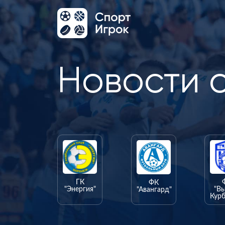
Новости 
ГК
ФК
"Энергия"
"В
"Авангард"
Курб