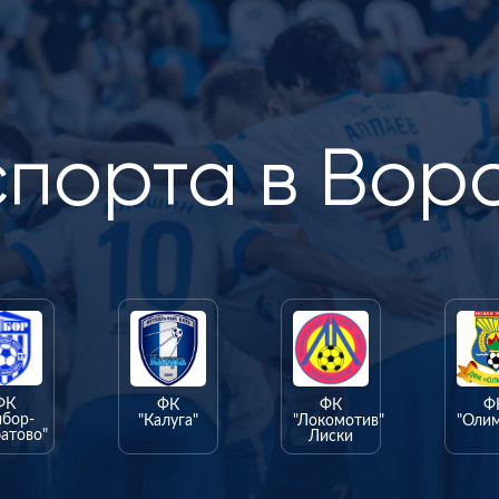
спорта в Вор
ФК
ФК
ФК
Ф
ыбор-
"Калуга"
"Локомотив"
"Оли
атово"
Лиски