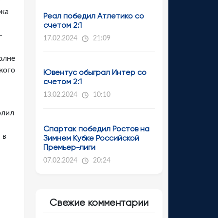
»
ежа
Реал победил Атлетико со
счетом 2:1
-
17.02.2024
21:09
олне
кого
Ювентус обыграл Интер со
счетом 2:1
13.02.2024
10:10
олил
Спартак победил Ростов на
 в
Зимнем Кубке Российской
Премьер-лиги
07.02.2024
20:24
Свежие комментарии