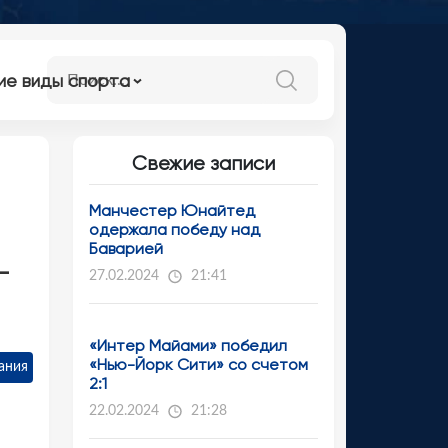
ие виды спорта
Свежие записи
Манчестер Юнайтед
одержала победу над
Баварией
-
27.02.2024
21:41
«Интер Майами» победил
«Нью-Йорк Сити» со счетом
ания
2:1
22.02.2024
21:28