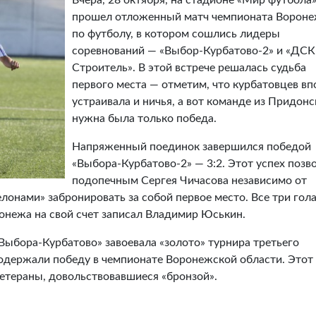
Вчера, 28 октября, на стадионе «Мир футбола
прошел отложенный матч чемпионата Ворон
по футболу, в котором сошлись лидеры
соревнований — «Выбор-Курбатово-2» и «ДСК
Строитель». В этой встрече решалась судьба
первого места — отметим, что курбатовцев вп
устраивала и ничья, а вот команде из Придонс
нужна была только победа.
Напряженный поединок завершился победой
«Выбора-Курбатово-2» — 3:2. Этот успех позв
подопечным Сергея Чичасова независимо от
лонами» забронировать за собой первое место. Все три гола
онежа на свой счет записал Владимир Юськин.
Выбора-Курбатово» завоевала «золото» турнира третьего
 одержали победу в чемпионате Воронежской области. Этот
етераны, довольствовавшиеся «бронзой».