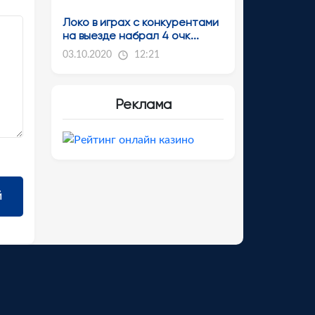
Локо в играх с конкурентами
на выезде набрал 4 очк...
03.10.2020
12:21
Реклама