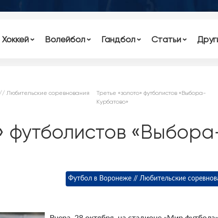
Хоккей
Волейбол
Гандбол
Статьи
Друг
 // Любительские соревнования
Третье «золото» футболистов «Выбора-
Курбатово»
» футболистов «Выбора
Футбол в Воронеже // Любительские соревнов