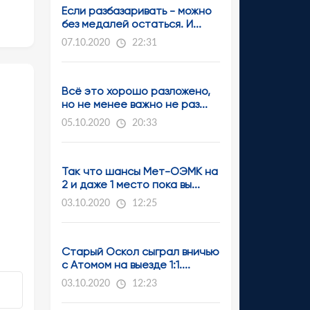
Если разбазаривать - можно
без медалей остаться. И...
07.10.2020
22:31
Всё это хорошо разложено,
но не менее важно не раз...
05.10.2020
20:33
Так что шансы Мет-ОЭМК на
2 и даже 1 место пока вы...
03.10.2020
12:25
Старый Оскол сыграл вничью
с Атомом на выезде 1:1....
03.10.2020
12:23