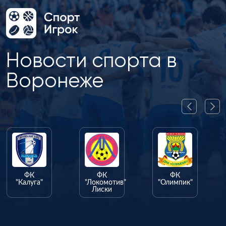
Новости спорта в
Воронеже
ФК
ФК
ФК
"Калуга"
"Локомотив"
"Олимпик"
Лиски