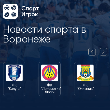
Новости спорта в
Воронеже
ФК
ФК
ФК
"Калуга"
"Локомотив"
"Олимпик"
Лиски