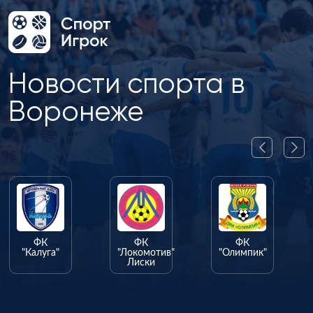
Новости спорта в
Воронеже
ФК
ФК
ФК
"Калуга"
"Локомотив"
"Олимпик"
Лиски
"Ф