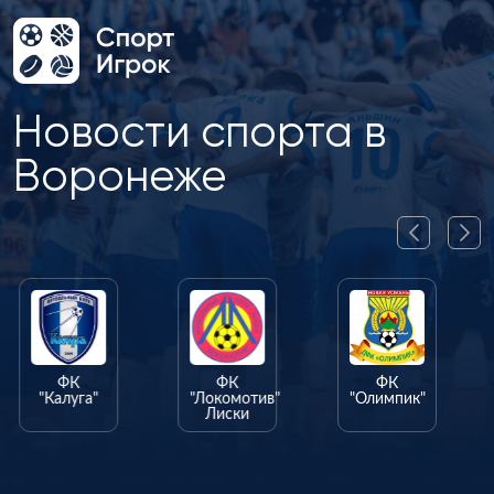
Новости спорта в
Воронеже
ФК
ФК
ФК
"Калуга"
"Локомотив"
"Олимпик"
Лиски