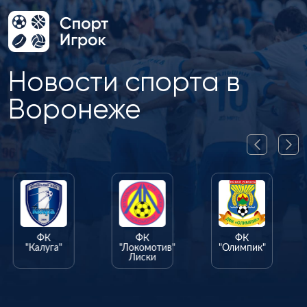
Новости спорта в
Воронеже
ФК
ФК
ФК
"Калуга"
"Локомотив"
"Олимпик"
Лиски