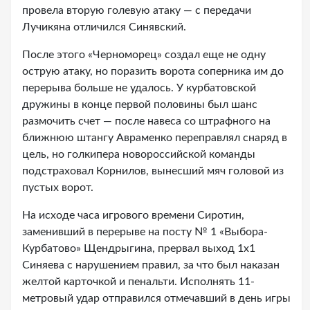
провела вторую голевую атаку — с передачи
Лучикяна отличился Синявский.
После этого «Черноморец» создал еще не одну
острую атаку, но поразить ворота соперника им до
перерыва больше не удалось. У курбатовской
дружины в конце первой половины был шанс
размочить счет — после навеса со штрафного на
ближнюю штангу Авраменко переправлял снаряд в
цель, но голкипера новороссийской команды
подстраховал Корнилов, вынесший мяч головой из
пустых ворот.
На исходе часа игрового времени Сиротин,
заменивший в перерыве на посту № 1 «Выбора-
Курбатово» Щендрыгина, прервал выход 1х1
Синяева с нарушением правил, за что был наказан
желтой карточкой и пенальти. Исполнять 11-
метровый удар отправился отмечавший в день игры