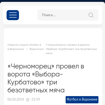
Новости спорта
Футбол в
«Черноморец» провел в ворота
в Воронеже
Воронеже
«Выбора-Курбатово» три безответных
мяча
«Черноморец» провел в
ворота «Выбора-
Курбатово» три
безответных мяча
06.03.2014
23:59
Футбол в Воронеже