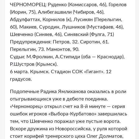
ЧЕРНОМОРЕЦ: Руденко (Комиссаров, 46), Горелов
(Иорин, 75), Алибегашвили (Чибиров, 46),
Абдулфаттах, Корнилов (к), Лусикян (Перелыгин,
60), Макиев, Суродин, Лушников (Мустафаев, 46),
Шевченко (Синяев, 46), Синявский (Фулга, 71)
Предупреждения: Петров, 32. Сиротин, 61.
Перелыгин, 73. Мамонтов, 90.
Судьи: М.Фролкин, А.Стипиди (оба — Краснодар),
Р.Шустров (Крымск).
6 марта. Крымск. Стадион СОК «Гигант». 12
градусов.
Подопечные Радика Ямлиханова оказались в роли
отыгрывающихся уже в дебюте поединка.
«Черноморец» открыл счет на 8-й минуте — серия
ошибок игроков «Выбора-Курбатово» завершилась
тем, что Шевченко поражал уже пустые ворота.
Вскоре дружина из Новороссийска, у руля которой
стоит корифей тренерского цеха Олег Долматов,