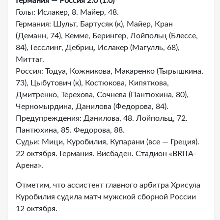
Германия — Россия 2:0 (1:0)
Голы: Ислакер, 8. Майер, 48.
Германия: Шульт, Бартусяк (к), Майер, Кран
(Деманн, 74), Кемме, Берингер, Лойпольц (Блессе,
84), Гесслинг, Дебриц, Ислакер (Магулль, 68),
Миттаг.
Россия: Тодуа, Кожникова, Макаренко (Тырышкина,
73), Цыбутович (к), Костюкова, Кипяткова,
Дмитренко, Терехова, Сочнева (Пантюхина, 80),
Черномырдина, Данилова (Федорова, 84).
Предупреждения: Данилова, 48. Лойпольц, 72.
Пантюхина, 85. Федорова, 88.
Судьи: Мици, Куробилия, Купарани (все — Греция).
22 октября. Германия. Висбаден. Стадион «BRITA-
Арена».
Отметим, что ассистент главного арбитра Хрисула
Куробилия судила матч мужской сборной России
12 октября.