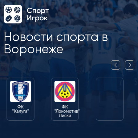
Новости спорта в
Воронеже
ФК
ФК
ФК
"Калуга"
"Локомотив"
"Олимпик"
Лиски