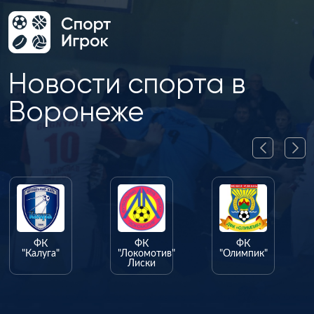
Новости спорта в
Воронеже
ФК
ФК
ФК
"Калуга"
"Локомотив"
"Олимпик"
Лиски