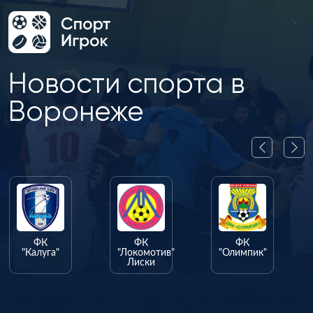
Новости спорта в
Воронеже
ФК
ФК
ФК
"Калуга"
"Локомотив"
"Олимпик"
Лиски